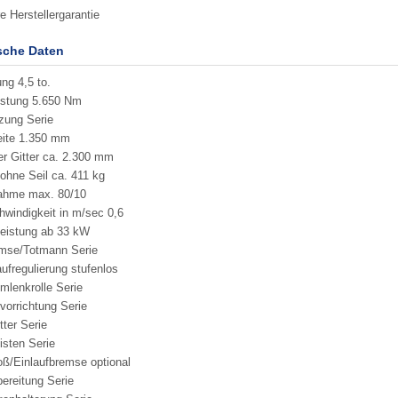
e Herstellergarantie
sche Daten
ung 4,5 to.
istung 5.650 Nm
zung Serie
eite 1.350 mm
r Gitter ca. 2.300 mm
ohne Seil ca. 411 kg
nahme max. 80/10
hwindigkeit in m/sec 0,6
leistung ab 33 kW
mse/Totmann Serie
aufregulierung stufenlos
mlenkrolle Serie
orrichtung Serie
tter Serie
isten Serie
oß/Einlaufbremse optional
ereitung Serie