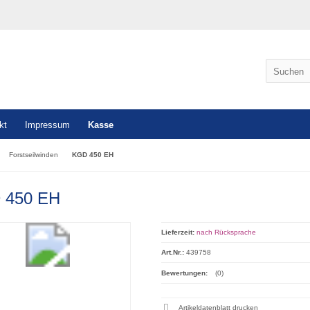
kt
Impressum
Kasse
Forstseilwinden
KGD 450 EH
 450 EH
Lieferzeit:
nach Rücksprache
Art.Nr.:
439758
Bewertungen:
(0)
Artikeldatenblatt drucken