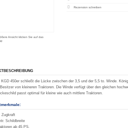
Rezension schreiben
ößere Ansicht klicken Sie auf das
ld
KTBESCHREIBUNG
 KGD 450er schließt die Lücke zwischen der 3,5 und der 5,5 to. Winde. Köni
 Besitzer von kleineren Traktoren. Die Winde verfügt über den gleichen hochw
ückeschild passt optimal für kleine wie auch mittlere Traktoren.
tmerkmale:
. Zugkraft
tr. Schildbreite
raktoren ab 45 PS.