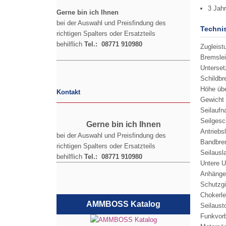
3 Jahr
Gerne bin ich Ihnen
bei der Auswahl und Preisfindung des
Techni
richtigen Spalters oder Ersatzteils
behilflich
Tel.: 08771 910980
Zugleist
Bremsle
Unterset
Schildbr
Höhe übe
Kontakt
Gewicht 
Seilauf
Seilgesc
Gerne bin ich Ihnen
Antriebs
bei der Auswahl und Preisfindung des
Bandbre
richtigen Spalters oder Ersatzteils
Seilausl
behilflich
Tel.: 08771 910980
Untere U
Anhängev
Schutzgi
Chokerle
AMMBOSS Katalog
Seilaust
Funkvorb