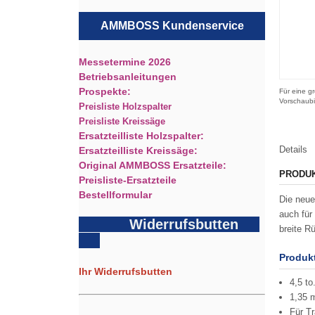
AMMBOSS Kundenservice
Messetermine 2026
Betriebsanleitungen
Prospekte:
Für eine gr
Vorschaubi
Preisliste Holzspalter
Preisliste Kreissäge
Ersatzteilliste Holzspalter:
Details
Ersatzteilliste Kreissäge:
Original AMMBOSS Ersatzteile:
PRODU
Preisliste-Ersatzteile
Bestellformular
Die neue
auch für
Widerrufsbutten
breite R
Produk
Ihr Widerrufsbutten
4,5 to
1,35 m
Für T