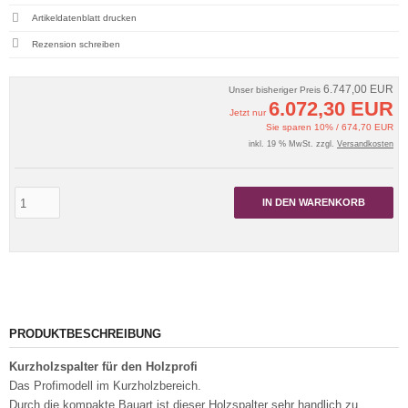
Artikeldatenblatt drucken
Rezension schreiben
6.747,00 EUR
Unser bisheriger Preis
6.072,30 EUR
Jetzt nur
Sie sparen 10% / 674,70 EUR
inkl. 19 % MwSt. zzgl.
Versandkosten
IN DEN WARENKORB
PRODUKTBESCHREIBUNG
Kurzholzspalter für den Holzprofi
Das Profimodell im Kurzholzbereich.
Durch die kompakte Bauart ist dieser Holzspalter sehr handlich zu