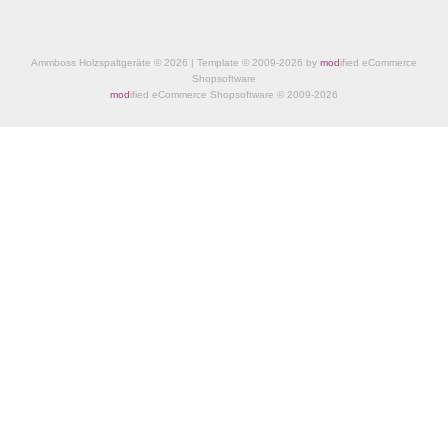
Ammboss Holzspaltgeräte © 2026 | Template © 2009-2026 by
mod
ified eCommerce
Shopsoftware
mod
ified eCommerce Shopsoftware © 2009-2026