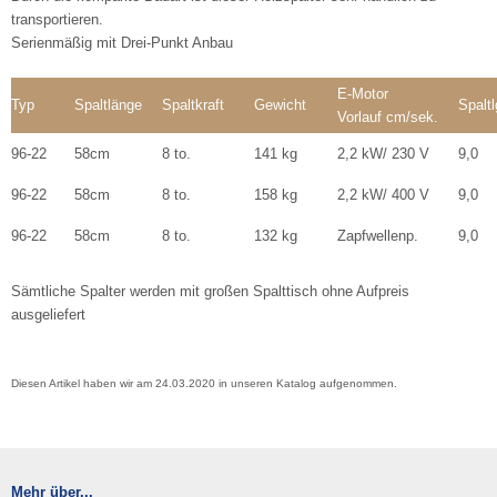
transportieren.
Serienmäßig mit Drei-Punkt Anbau
E-Motor
Typ
Spaltlänge
Spaltkraft
Gewicht
Spalt
Vorlauf cm/sek.
96-22
58cm
8 to.
141 kg
2,2 kW/ 230 V
9,0
96-22
58cm
8 to.
158 kg
2,2 kW/ 400 V
9,0
96-22
58cm
8 to.
132 kg
Zapfwellenp.
9,0
Sämtliche Spalter werden mit großen Spalttisch ohne Aufpreis
ausgeliefert
Diesen Artikel haben wir am 24.03.2020 in unseren Katalog aufgenommen.
Mehr über...